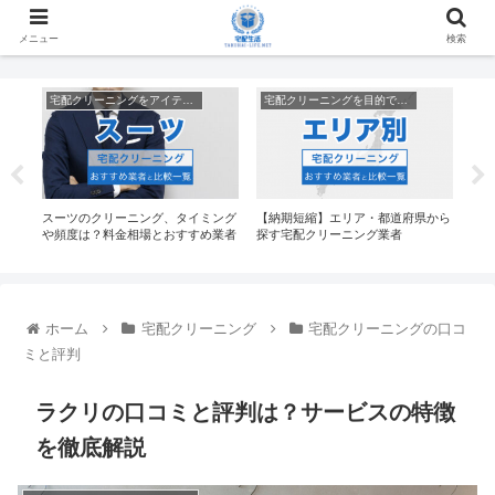
メニュー
検索
宅配クリーニングをアイテム別で探す
宅配クリーニングを目的で探す
相場
スーツのクリーニング、タイミング
【納期短縮】エリア・都道府県から
宅配
や頻度は？料金相場とおすすめ業者
探す宅配クリーニング業者
較【
ホーム
宅配クリーニング
宅配クリーニングの口コ
ミと評判
ラクリの口コミと評判は？サービスの特徴
を徹底解説