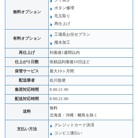
シミ抜き
ボタン修理
無料オプション
毛玉取り
再仕上げ
工場長お任せプラン
有料オプション
撥水加工
再仕上げ
到着後1週間以内
仕上がり日数
依頼品到着後10日ほど
保管サービス
最大10ヶ月間
配送業者
佐川急便
集荷対応時間
8:00-21:00
配送対応時間
8:00-21:00
無料
送料
北海道・沖縄・離島を除く
クレジットカード決済
支払い方法
コンビニ後払い