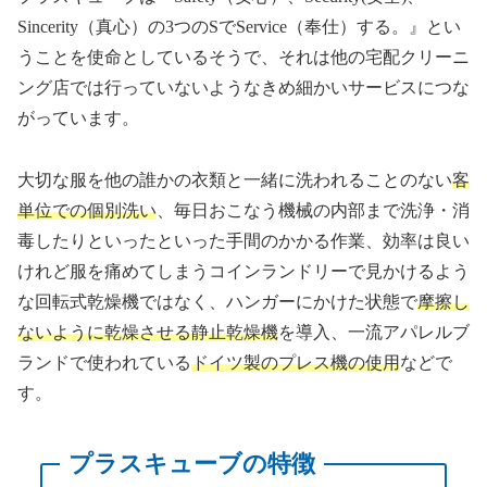
Sincerity（真心）の3つのSでService（奉仕）する。』とい
うことを使命としているそうで、それは他の宅配クリーニ
ング店では行っていないようなきめ細かいサービスにつな
がっています。
大切な服を他の誰かの衣類と一緒に洗われることのない
客
単位での個別洗い
、毎日おこなう機械の内部まで洗浄・消
毒したりといったといった手間のかかる作業、効率は良い
けれど服を痛めてしまうコインランドリーで見かけるよう
な回転式乾燥機ではなく、ハンガーにかけた状態で
摩擦し
ないように乾燥させる静止乾燥機
を導入、一流アパレルブ
ランドで使われている
ドイツ製のプレス機の使用
などで
す。
プラスキューブの特徴