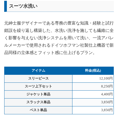
スーツ水洗い
元紳士服デザイナーである専務の豊富な知識・経験と試行
錯誤を繰り返し構築した、水洗い洗浄を施しても繊維に全
く影響を与えない洗浄システムを用いて洗い、一流アパレ
ルメーカーで使用されるドイツホフマン社製仕上機器で新
品同様の立体感とフィット感に仕上げるプラン。
アイテム
料金(税込)
スリーピース
12,100円
スーツ上下セット
8,250円
ジャケット単品
4,400円
スラックス単品
3,850円
ベスト単品
3,850円