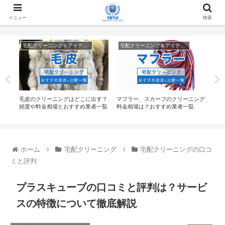
メニュー
検索
宅配クリーニングをアイテム別で探す
宅配クリーニングをアイテム別で探す
金相
毛皮のクリーニングはどこに出す？
マフラー、スカーフのクリーニング
宅配
頻度や料金相場とおすすめ業者一覧
料金相場は？おすすめ業者一覧
（詰
ホーム
宅配クリーニング
宅配クリーニングの口コ
ミと評判
プラスキューブの口コミと評判は？サービ
スの特徴について徹底解説